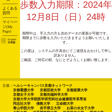
歩数入力期限：2024年
よくある
質問
12月8日（日）24時
マイペー
ジ(My
Page)
期間中は、手入力の方も含めデータの更新が可能です。
期限までに歩数を入力いただきますようお願いいたしま
English
す。
日本語
この度は、システムの不具合にてご迷惑をおかけして申し
訳ありません。
ご確認、ご対応の程、なにとぞよろしくお願い致します。
主催：
ヘルシーキャンパス京都ネットワーク
京都看護大学
京都芸術大学
京都産業大学
京都女子大学
京都先端科学大学
京都大学大学院医学研究科社会健康医学系専攻
同志社大学
佛教大学
立命館大学
青山学院大学
岩手県立大学
お茶の水女子大学