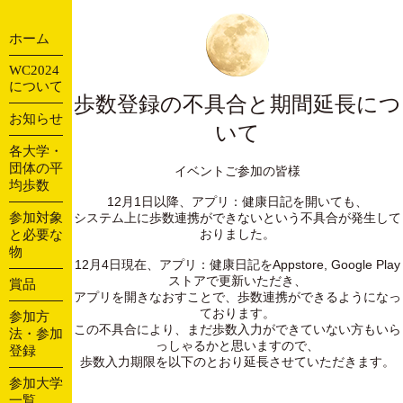
ホーム
WC2024
について
歩数登録の不具合と期間延長につ
お知らせ
いて
各大学・
団体の平
イベントご参加の皆様
均歩数
12月1日以降、アプリ：健康日記を開いても、
参加対象
システム上に歩数連携ができないという不具合が発生して
おりました。
と必要な
物
12月4日現在、アプリ：健康日記をAppstore, Google Play
ストアで更新いただき、
賞品
アプリを開きなおすことで、歩数連携ができるようになっ
ております。
参加方
この不具合により、まだ歩数入力ができていない方もいら
法・参加
っしゃるかと思いますので、
登録
歩数入力期限を以下のとおり延長させていただきます。
参加大学
一覧