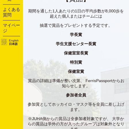
よくある
期間を通した1人あたりの1日の平均歩数が8,000歩を
質問
超えた個人またはチームには
マイペー
抽選で賞品をプレゼントする予定です。
ジ
学長賞
English
学生支援センター長賞
日本語
保健室室長賞
特別賞
保健室賞
賞品の詳細は準備が整い次第、 FerrisPassportからお
知らせします。
参加者全員
参加賞としてホッカイロ・マスク等を全員に差し上げ
ます。
※JUHA側からの賞品は全参加者対象ですが、 大学か
らの賞品は学外の方が入ったグループは対象外となり