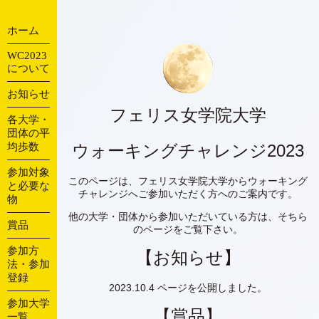
ホーム
WC2023
について
お知らせ
フェリス女学院大学
各大学・
団体の平
均歩数
ウォーキングチャレンジ2023
参加対象
このページは、フェリス女学院大学からウォーキング
と必要な
チャレンジへご参加いただく方へのご案内です。
物
他の大学・団体から参加いただいている方は、そちら
賞品
のページをご覧下さい。
参加方
【お知らせ】
法・参加
登録
2023.10.4
ページを公開しました。
参加大学
【賞品】
一覧