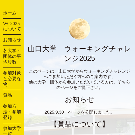
ホーム
WC2025
について
お知らせ
山口大学 ウォーキングチャレ
各大学・
団体の平
ンジ2025
均歩数
このページは、山口大学からウォーキングチャレンジ
参加対象
へご参加いただく方へのご案内です。
と必要な
他の大学・団体から参加いただいている方は、そちら
物
のページをご覧下さい。
賞品
お知らせ
参加方
法・参加
2025.9.30 ページを公開しました。
登録
【賞品について】
参加大学
一覧