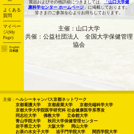
賞品およびその他詳細につきましては、
「山口大学健
康科学センター ホームページ
」に掲載しております。
よくある
皆さまのご参加を心よりお待ちしております。
質問
マイペー
主催：山口大学
ジ(My
共催：公益社団法人 全国大学保健管理
Page)
協会
English
日本語
主催：
ヘルシーキャンパス京都ネットワーク
京都看護大学
京都産業大学
京都先端科学大学
京都大学大学院医学研究科 社会健康医学系専攻
同志社大学
佛教大学
立命館大学
青山学院大学
秋田大学保健管理センター
岩手県立大学
大阪大学
岡山大学
お茶の水女子大学
追手門学院大学
関西学院大学