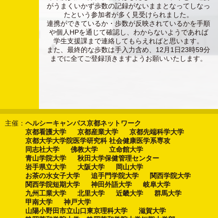
がうまくいかず歩数の記録がないままとなってしなっ
たという参加者が多く見受けられました。
連携ができているか・歩数が反映されているかを手順
や個人HPを通じて確認し、わからないようであれば
学生支援課まで連絡してもらえればと思います。
また、最終的な歩数は手入力含め、12月1日23時59分
までに全てご登録頂きますようお願いいたします。
主催：
ヘルシーキャンパス京都ネットワーク
京都看護大学
京都産業大学
京都先端科学大学
京都大学大学院医学研究科 社会健康医学系専攻
同志社大学
佛教大学
立命館大学
青山学院大学
秋田大学保健管理センター
岩手県立大学
大阪大学
岡山大学
お茶の水女子大学
追手門学院大学
関西学院大学
関西学院短期大学
神田外語大学
岐阜大学
九州工業大学
北里大学
近畿大学
群馬大学
甲南大学
神戸大学
山陽小野田市立山口東京理科大学
滋賀大学