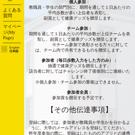
個人参加
：
教職員・学生の部門別に、期間を通して１日あたりの
よくある
平均歩数が多い上位者を表彰し、
質問
副賞として健康グッズを贈呈します。
マイペー
チーム参加：
ジ(My
期間を通して１日あたりの平均歩数が上位チームを表
Page)
彰し、副賞として健康グッズを贈呈します。
※チーム参加で表彰させる方々に対して
English
は、チーム内で共有できるものを贈呈します。
日本語
参加者（毎日歩数入力をした方のみ）：
抽選で健康グッズを贈呈します。
該当者に対してはチャレンジ終了後個別にご連絡いた
します。
※個人参加・チーム参加の重複はできません。
参加者全員：
参加賞を贈呈する予定です。
【その他伝達事項】
登録に際しては、参加者が教職員か学生かを分かるよ
うに、大学のメールアドレスを登録してください。
昨年度参加の際に、登録はしたもののアプリとの連携