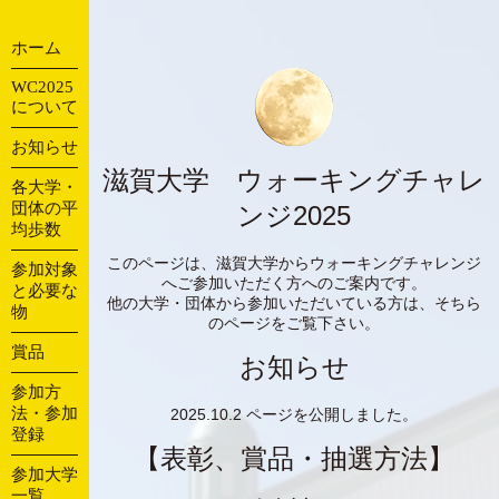
ホーム
WC2025
について
お知らせ
滋賀大学 ウォーキングチャレ
各大学・
団体の平
ンジ2025
均歩数
このページは、滋賀大学からウォーキングチャレンジ
参加対象
へご参加いただく方へのご案内です。
と必要な
他の大学・団体から参加いただいている方は、そちら
物
のページをご覧下さい。
賞品
お知らせ
参加方
法・参加
2025.10.2 ページを公開しました。
登録
【表彰、賞品・抽選方法】
参加大学
一覧