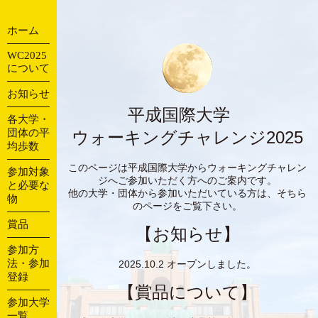
ホーム
WC2025
について
お知らせ
平成国際大学
各大学・
団体の平
ウォーキングチャレンジ2025
均歩数
このページは平成国際大学からウォーキングチャレン
参加対象
ジへご参加いただく方へのご案内です。
と必要な
他の大学・団体から参加いただいている方は、そちら
物
のページをご覧下さい。
賞品
【お知らせ】
参加方
法・参加
2025.10.2 オープンしました。
登録
【賞品について】
参加大学
一覧