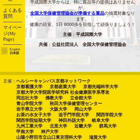
平成国際大学からは、特に賞品等の提供はありません
が、
よくある
全国大学保健管理協会が準備する賞品
の抽選対象なり
質問
ます。
健康の目安、1日 8000歩を目指して頑張りましょう！
マイペー
ジ(My
主催
：
平成国際大学
Page)
共催
：
公益社団法人 全国大学保健管理協会
English
日本語
主催：
ヘルシーキャンパス京都ネットワーク
京都看護大学
京都産業大学
京都先端科学大学
京都大学大学院医学研究科 社会健康医学系専攻
同志社大学
佛教大学
立命館大学
青山学院大学
秋田大学保健管理センター
岩手県立大学
大阪大学
岡山大学
お茶の水女子大学
追手門学院大学
関西学院大学
関西学院短期大学
神田外語大学
岐阜大学
九州工業大学
北里大学
近畿大学
群馬大学
甲南大学
神戸大学
山陽小野田市立山口東京理科大学
滋賀大学